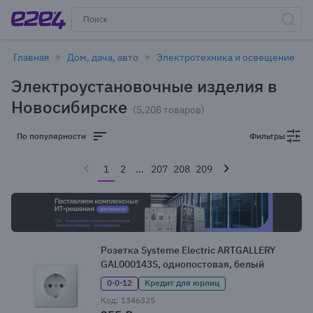
Главная
Дом, дача, авто
Электротехника и освещение
Электроустановочные изделия в
Новосибирске
(5,208 товаров)
По популярности
Фильтры
1
2
...
207
208
209
Розетка Systeme Electric ARTGALLERY
GAL000143S, однопостовая, белый
0·0·12
Кредит для юрлиц
Код: 1346325