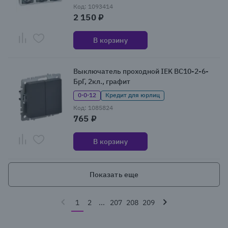
Код: 1093414
2 150 ₽
В корзину
Выключатель проходной IEK ВС10-2-6-
БрГ, 2кл., графит
0·0·12
Кредит для юрлиц
Код: 1085824
765 ₽
В корзину
Показать еще
1
2
...
207
208
209