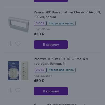
Рамка DKC Brava In-Liner Classic PDA-3BN,
100мм, белый
0·0·12
Кредит для юрлиц
Код: 991647
430 ₽
В корзину
Розетка TOKOV ELECTRIC Frea, 4-х
постовая, бежевый
0·0·12
Кредит для юрлиц
Код: 1201689
450 ₽
В корзину