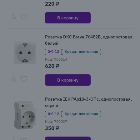
220 ₽
В корзину
Розетка DKC Brava 76482B, однопостовая,
белый
0·0·12
Кредит для юрлиц
Код: 900614
620 ₽
В корзину
Розетка IEK РАр10-3-ОПс, однопостовая,
серый
0·0·12
Кредит для юрлиц
Код: 790037
350 ₽