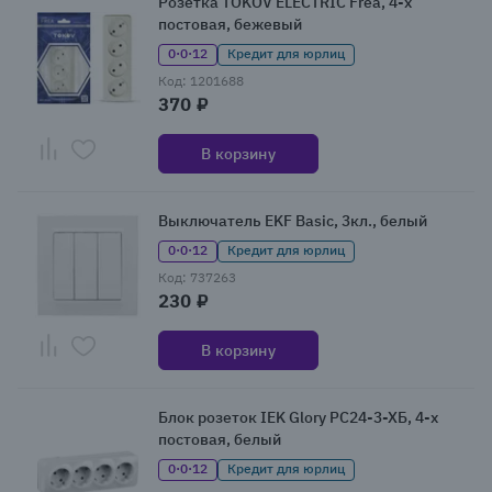
Розетка TOKOV ELECTRIC Frea, 4-х
постовая, бежевый
0·0·12
Кредит для юрлиц
Код: 1201688
370 ₽
В корзину
Выключатель EKF Basic, 3кл., белый
0·0·12
Кредит для юрлиц
Код: 737263
230 ₽
В корзину
Блок розеток IEK Glory РС24-3-ХБ, 4-х
постовая, белый
0·0·12
Кредит для юрлиц