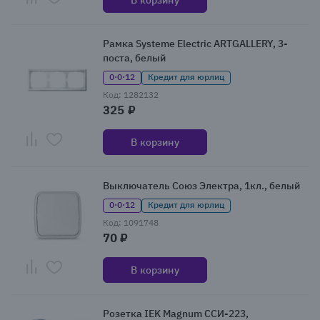
В корзину
Рамка Systeme Electric ARTGALLERY, 3-
поста, белый
0·0·12
Кредит для юрлиц
Код: 1282132
325 ₽
В корзину
Выключатель Союз Электра, 1кл., белый
0·0·12
Кредит для юрлиц
Код: 1091748
70 ₽
В корзину
Розетка IEK Magnum ССИ-223,