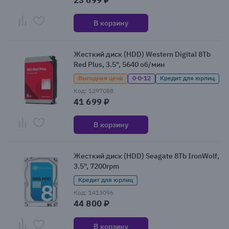
23 699 ₽
В корзину
Жесткий диск (HDD) Western Digital 8Tb
Red Plus, 3.5", 5640 об/мин
Выгодная цена
0·0·12
Кредит для юрлиц
Код: 1297088
41 699 ₽
В корзину
Жесткий диск (HDD) Seagate 8Tb IronWolf,
3.5", 7200rpm
Кредит для юрлиц
Код: 1413096
44 800 ₽
В корзину