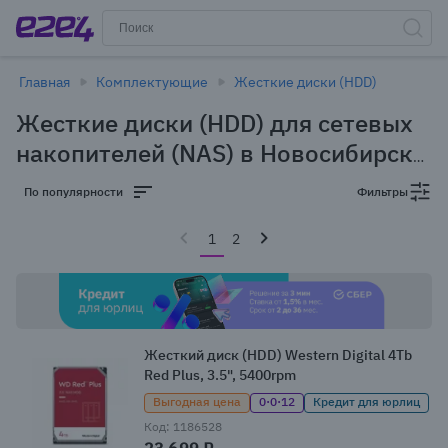
Главная
Комплектующие
Жесткие диски (HDD)
Жесткие диски (HDD) для сетевых
накопителей (NAS) в Новосибирске
(37 товаров)
По популярности
Фильтры
1
2
Жесткий диск (HDD) Western Digital 4Tb
Red Plus, 3.5", 5400rpm
Выгодная цена
0·0·12
Кредит для юрлиц
Код: 1186528