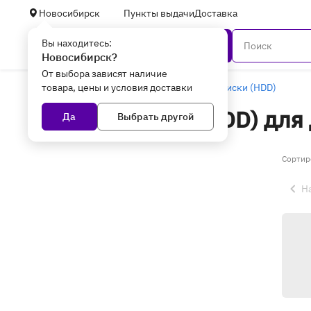
Новосибирск
Пункты выдачи
Доставка
Вы находитесь:
Каталог
Новосибирск?
От выбора зависят наличие
товара, цены и условия доставки
Главная
Комплектующие
Жесткие диски (HDD)
Жесткие диски (HDD) для
Да
Выбрать другой
Сортир
Н