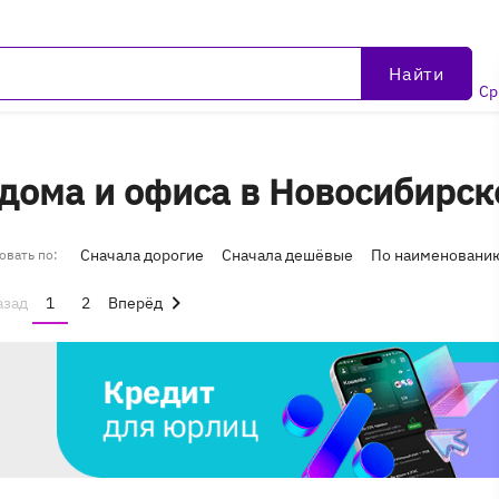
Найти
Ср
 дома и офиса в Новосибирск
Сначала дорогие
Сначала дешёвые
По наименовани
овать по:
азад
1
2
Вперёд