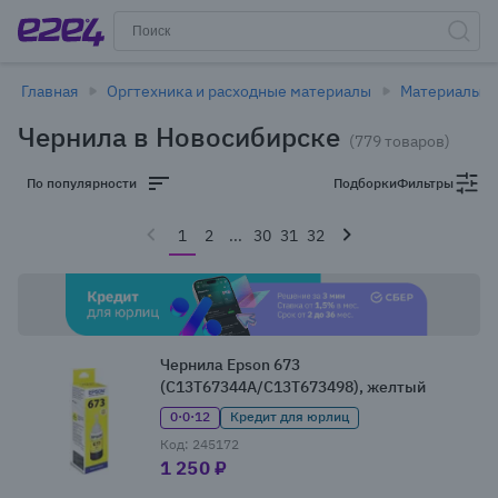
Главная
Оргтехника и расходные материалы
Материалы д
Чернила в Новосибирске
(779 товаров)
По популярности
Подборки
Фильтры
1
2
...
30
31
32
Чернила Epson 673
(C13T67344A/C13T673498), желтый
0·0·12
Кредит для юрлиц
Код: 245172
1 250 ₽