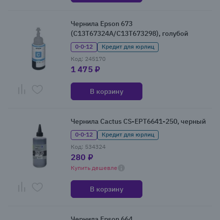
Чернила Epson 673
(C13T67324A/C13T673298), голубой
0·0·12
Кредит для юрлиц
Код: 245170
1 475 ₽
В корзину
Чернила Cactus CS-EPT6641-250, черный
0·0·12
Кредит для юрлиц
Код: 534324
280 ₽
Купить дешевле
В корзину
Чернила Epson 664