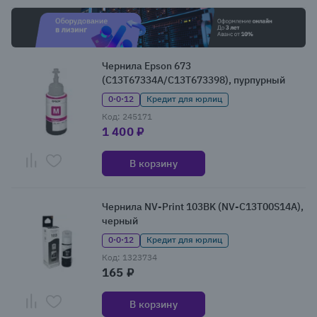
Чернила Epson 673
(C13T67334A/C13T673398), пурпурный
0·0·12
Кредит для юрлиц
Код: 245171
1 400 ₽
В корзину
Чернила NV-Print 103BK (NV-C13T00S14A),
черный
0·0·12
Кредит для юрлиц
Код: 1323734
165 ₽
В корзину