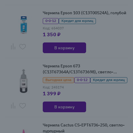
Чернила Epson 103 (C13T00S24A), голубой
0·0·12
Кредит для юрлиц
Код: 654037
1 350 ₽
В корзину
Чернила Epson 673
(C13T67364A/C13T673698), светло-
пурпурный
Выгодная цена
0·0·12
Кредит для юрлиц
Код: 245174
1 399 ₽
В корзину
Чернила Cactus CS-EPT6736-250, светло-
пурпурный