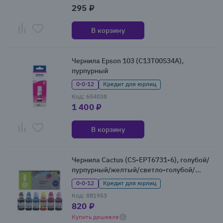
295 ₽
В корзину
Чернила Epson 103 (C13T00S34A),
пурпурный
0·0·12
Кредит для юрлиц
Код: 654038
1 400 ₽
В корзину
Чернила Cactus (CS-EPT6731-6), голубой/
пурпурный/желтый/светло-голубой/
светло-пурпурный/черный
0·0·12
Кредит для юрлиц
Код: 881953
820 ₽
Купить дешевле