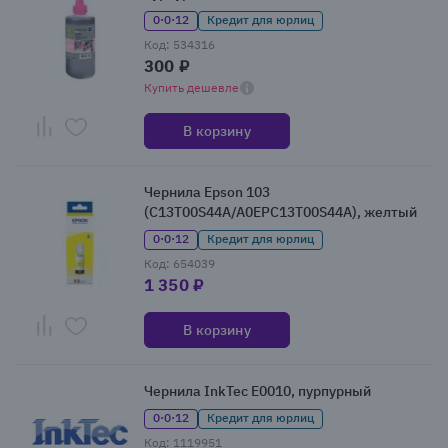
0·0·12
Кредит для юрлиц
Код: 534316
300 ₽
Купить дешевле
В корзину
Чернила Epson 103
(C13T00S44A/A0EPC13T00S44A), желтый
0·0·12
Кредит для юрлиц
Код: 654039
1 350 ₽
В корзину
Чернила InkTec E0010, пурпурный
0·0·12
Кредит для юрлиц
Код: 1119951