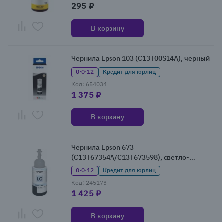
295 ₽
В корзину
Чернила Epson 103 (C13T00S14A), черный
0·0·12
Кредит для юрлиц
Код: 654034
1 375 ₽
В корзину
Чернила Epson 673
(C13T67354A/C13T673598), светло-
голубой
0·0·12
Кредит для юрлиц
Код: 245173
1 425 ₽
В корзину