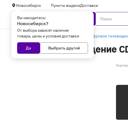
Новосибирск
Пункты выдачи
Доставка
Вы находитесь:
Каталог
Новосибирск?
От выбора зависят наличие
товара, цены и условия доставки
Главная
ТВ, мультимедиа и аудио
Цифровое телевиде
Цифровое телевидение CD
Да
Выбрать другой
Сортир