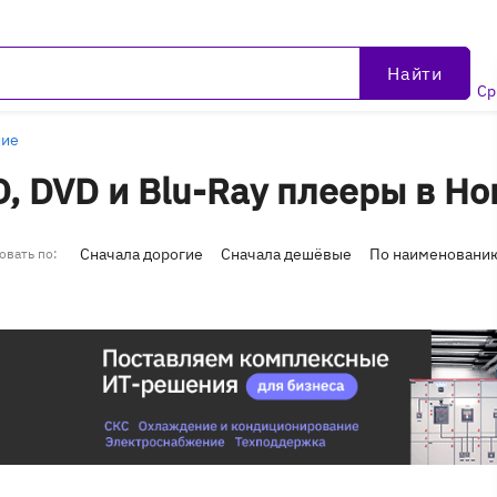
Найти
Ср
ние
, DVD и Blu-Ray плееры в Н
Сначала дорогие
Сначала дешёвые
По наименовани
овать по: